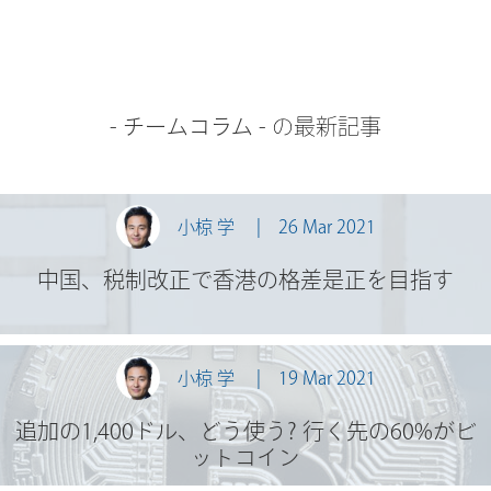
-
チームコラム
- の最新記事
小椋 学
26 Mar 2021
中国、税制改正で香港の格差是正を目指す
小椋 学
19 Mar 2021
追加の1,400ドル、どう使う? 行く先の60%がビ
ットコイン