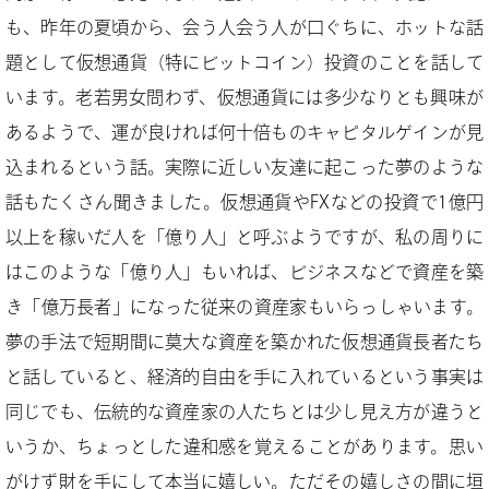
も、昨年の夏頃から、会う人会う人が口ぐちに、ホットな話
題として仮想通貨（特にビットコイン）投資のことを話して
います。老若男女問わず、仮想通貨には多少なりとも興味が
あるようで、運が良ければ何十倍ものキャピタルゲインが見
込まれるという話。実際に近しい友達に起こった夢のような
話もたくさん聞きました。仮想通貨やFXなどの投資で1億円
以上を稼いだ人を「億り人」と呼ぶようですが、私の周りに
はこのような「億り人」もいれば、ビジネスなどで資産を築
き「億万長者」になった従来の資産家もいらっしゃいます。
夢の手法で短期間に莫大な資産を築かれた仮想通貨長者たち
と話していると、経済的自由を手に入れているという事実は
同じでも、伝統的な資産家の人たちとは少し見え方が違うと
いうか、ちょっとした違和感を覚えることがあります。思い
がけず財を手にして本当に嬉しい。ただその嬉しさの間に垣