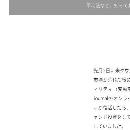
平均法など、知って
先月5日に米ダウ
市場が荒れた後
ィリティ（変動率
Journalのオン
ィが復活したら
ァンド投資をし
していました。