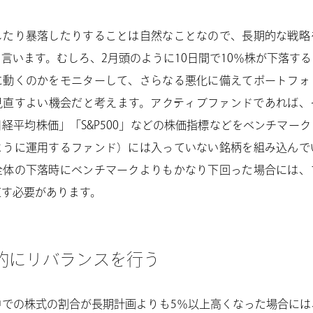
したり暴落したりすることは自然なことなので、長期的な戦略
言います。むしろ、2月頭のように10日間で10％株が下落す
に動くのかをモニターして、さらなる悪化に備えてポートフォ
見直すよい機会だと考えます。アクティブファンドであれば、
経平均株価」「S&P500」などの株価指標などをベンチマー
ように運用するファンド）には入っていない銘柄を組み込んで
全体の下落時にベンチマークよりもかなり下回った場合には、
直す必要があります。
的にリバランスを行う
中での株式の割合が長期計画よりも5％以上高くなった場合には