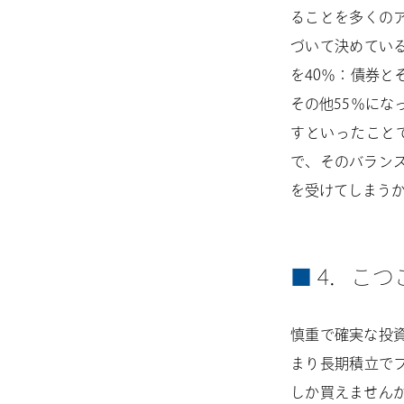
ることを多くの
づいて決めてい
を40％：債券と
その他55％にな
すといったこと
で、そのバラン
を受けてしまう
4．こつ
慎重で確実な投
まり長期積立で
しか買えません