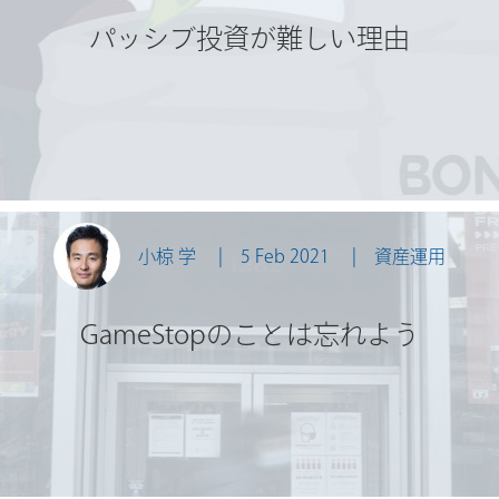
パッシブ投資が難しい理由
小椋 学
5 Feb 2021
資産運用
GameStopのことは忘れよう