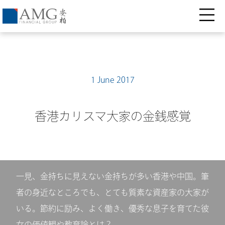
1 June 2017
香港カリスマ大家の金銭感覚
一見、金持ちに見えない金持ちが多い香港や中国。筆
者の身近なところでも、とても質素な資産家の大家が
いる。節約に励み、よく働き、優秀な息子を育てた彼
女の価値観や教育論とは？