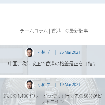
-
チームコラム
|
香港
- の最新記事
小椋 学
26 Mar 2021
中国、税制改正で香港の格差是正を目指す
小椋 学
19 Mar 2021
追加の1,400ドル、どう使う? 行く先の60%がビ
ットコイン