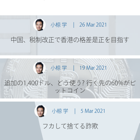
小椋 学
26 Mar 2021
中国、税制改正で香港の格差是正を目指す
小椋 学
19 Mar 2021
追加の1,400ドル、どう使う? 行く先の60%がビ
ットコイン
小椋 学
5 Mar 2021
フカして捨てる詐欺