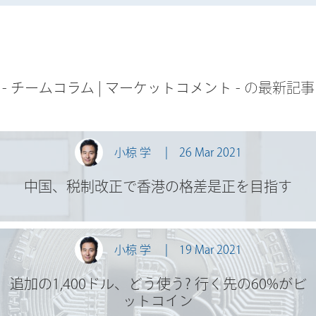
-
チームコラム
|
マーケットコメント
- の最新記事
小椋 学
26 Mar 2021
中国、税制改正で香港の格差是正を目指す
小椋 学
19 Mar 2021
追加の1,400ドル、どう使う? 行く先の60%がビ
ットコイン