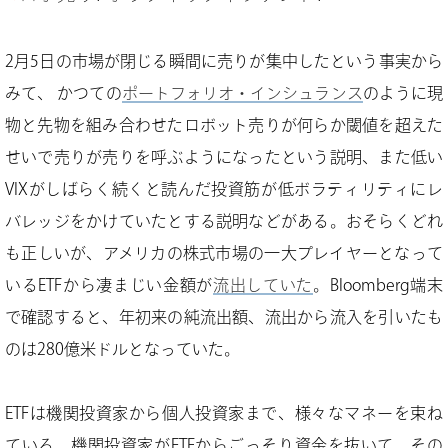
2月5日の市場が閉じる瞬間に売りが集中したという事実から
みて、かつての
ポートフォリオ・インシュランス
のように現
物と先物を組み合わせたロボット売りが何らか閾値を超えた
せいで売りが売りを呼ぶようになったという説明、また低い
VIXがしばらく続くと読んだ投資筋が低ボラティリティにレ
バレッジをかけていたとする説明などがある。おそらくどれ
も正しいが、アメリカの株式市場の一大プレイヤーとなって
いるETFから凄まじい金額が
流出していた
。Bloomberg端末
で確認すると、年初来の純流出額、流出から流入を引いたも
のは280億米ドルとなっていた。
ETFは機関投資家から個人投資家まで、様々なマネーを束ね
ている。機関投資家がETFからごっそり資金を抜いて、その