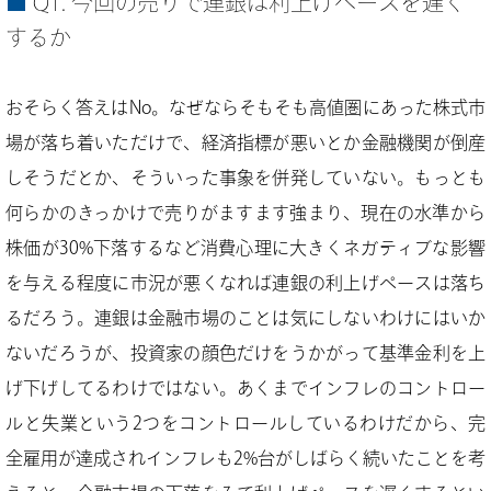
Q1. 今回の売りで連銀は利上げペースを遅く
するか
おそらく答えはNo。なぜならそもそも高値圏にあった株式市
場が落ち着いただけで、経済指標が悪いとか金融機関が倒産
しそうだとか、そういった事象を併発していない。もっとも
何らかのきっかけで売りがますます強まり、現在の水準から
株価が30%下落するなど消費心理に大きくネガティブな影響
を与える程度に市況が悪くなれば連銀の利上げペースは落ち
るだろう。連銀は金融市場のことは気にしないわけにはいか
ないだろうが、投資家の顔色だけをうかがって基準金利を上
げ下げしてるわけではない。あくまでインフレのコントロー
ルと失業という2つをコントロールしているわけだから、完
全雇用が達成されインフレも2%台がしばらく続いたことを考