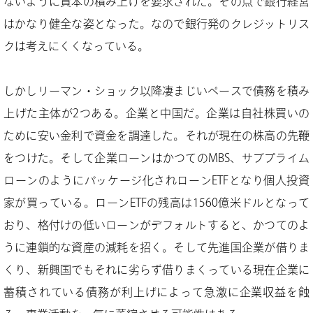
ないように資本の積み上げを要求された。その点で銀行経営
はかなり健全な姿となった。なので銀行発のクレジットリス
クは考えにくくなっている。
しかしリーマン・ショック以降凄まじいペースで債務を積み
上げた主体が2つある。企業と中国だ。企業は自社株買いの
ために安い金利で資金を調達した。それが現在の株高の先鞭
をつけた。そして企業ローンはかつてのMBS、サブプライム
ローンのようにパッケージ化されローンETFとなり個人投資
家が買っている。ローンETFの残高は1560億米ドルとなって
おり、格付けの低いローンがデフォルトすると、かつてのよ
うに連鎖的な資産の減耗を招く。そして先進国企業が借りま
くり、新興国でもそれに劣らず借りまくっている現在企業に
蓄積されている債務が利上げによって急激に企業収益を蝕