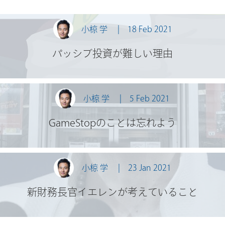
小椋 学
18 Feb 2021
パッシブ投資が難しい理由
小椋 学
5 Feb 2021
GameStopのことは忘れよう
小椋 学
23 Jan 2021
新財務長官イエレンが考えていること