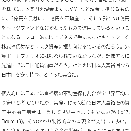
を株式に、3億円を現金またはMMFなど現金に準じるもの
に、2億円を債券に、1億円を不動産に、そして残りの1億円
をヘッジファンドなど変わったもので運用しているというこ
とになる。フロー的にはビジネスで手に入ったキャッシュを
株式や債券などリスク資産に振り向けるているのだろう。外
貨ポートフォリオには触れられていなかったが、想像するに
先進国では自国通貨偏重だろう。たとえば日本人富裕層なら
日本円を多く持つ、といった具合だ。
個人的には日本では富裕層の不動産保有割合が全世界平均よ
り多いと考えていたが、実際にはその逆で日本人富裕層の資
産中不動産割合は一貫して世界平均よりも少ない(WR p17,
Figure 13)。そのかわり特徴的なのは現金が突出して多い。
2017年度のデータでは全資産の半分近くを現金に振り向けて