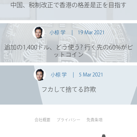
中国、税制改正で香港の格差是正を目指す
小椋 学
19 Mar 2021
追加の1,400ドル、どう使う? 行く先の60%がビ
ットコイン
小椋 学
5 Mar 2021
フカして捨てる詐欺
会社概要
プライバシー
免責条項