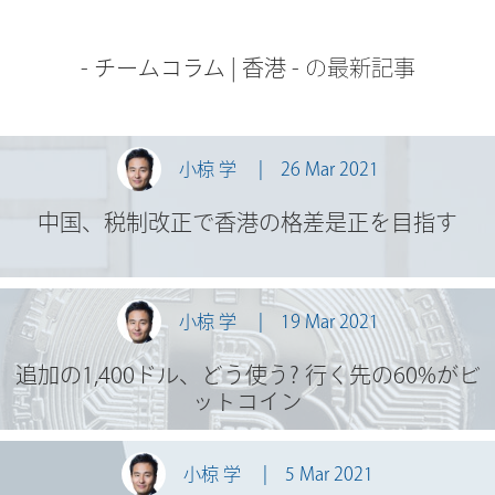
-
チームコラム
|
香港
- の最新記事
小椋 学
26 Mar 2021
中国、税制改正で香港の格差是正を目指す
小椋 学
19 Mar 2021
追加の1,400ドル、どう使う? 行く先の60%がビ
ットコイン
小椋 学
5 Mar 2021