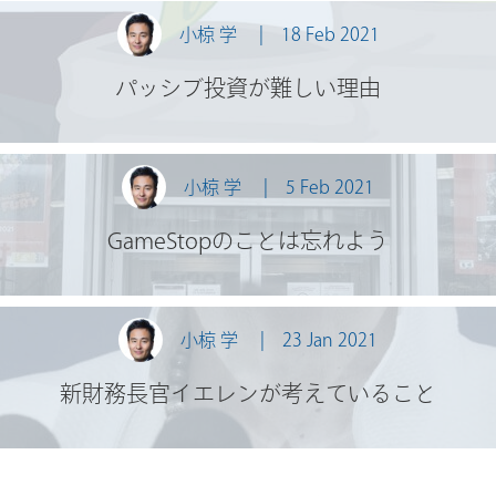
小椋 学
18 Feb 2021
パッシブ投資が難しい理由
小椋 学
5 Feb 2021
GameStopのことは忘れよう
小椋 学
23 Jan 2021
新財務長官イエレンが考えていること