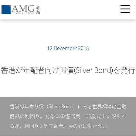
12 December 2018
香港が年配者向け国債(Silver Bond)を発行
香港の年寄り債（Silver Bond）にみる世界標準の金融
商品の利回り。対象は香港居民、65歳以上に限られ
るが、利回り３％で香港居民の心は動かない。