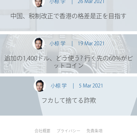
小椋 学
26 Mar 2021
中国、税制改正で香港の格差是正を目指す
小椋 学
19 Mar 2021
追加の1,400ドル、どう使う? 行く先の60%がビ
ットコイン
小椋 学
5 Mar 2021
フカして捨てる詐欺
会社概要
プライバシー
免責条項