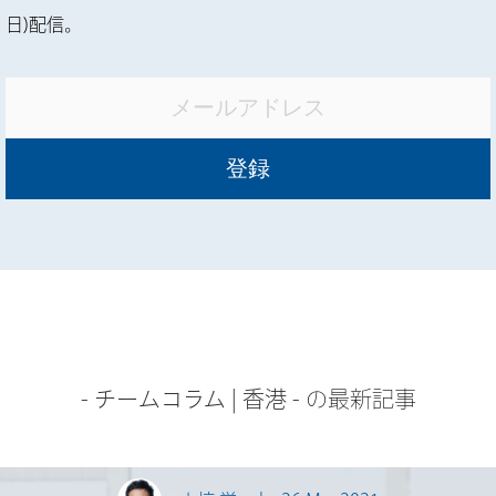
日)配信。
-
チームコラム
|
香港
- の最新記事