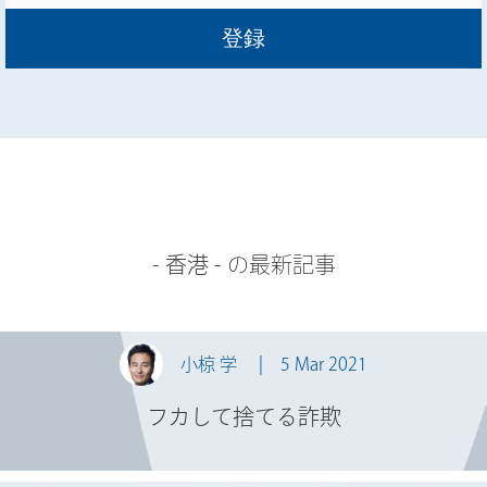
-
香港
- の最新記事
小椋 学
5 Mar 2021
フカして捨てる詐欺