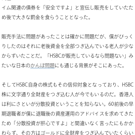
イム関連の債券を「安全ですよ」と宣伝し販売をしていたた
め後で大きな罰金を食らうこととなった。
販売手法に問題があったことは確かに問題だが、僕がびっく
りしたのはそれに老後資金を全部つぎ込んでいる老人が少な
からずいたことだ。「HSBCが販売しているなら問題ない」み
たいな日本の
かんぽ問題
にも通じる背景がそこにあった。
そしてHSBC自身の株式もその信仰対象となっており、HSBC
株に文字通り全財産をつぎ込む人が今でもいるのだ。香港人
は利にさといが分散投資ということを知らない。60前後の早
期退職者が僕に退職後の資産運用のアドバイスを求めてきた
ため「分散投資が肝心ですよ」と間違いなく言ったにもかか
わらず、その方はゴールドに全財産をつぎ込んでいたくらい