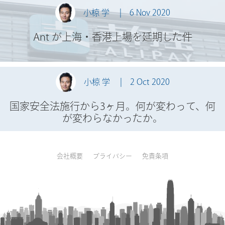
小椋 学
6 Nov 2020
Ant が上海・香港上場を延期した件
小椋 学
2 Oct 2020
国家安全法施行から3ヶ月。何が変わって、何
が変わらなかったか。
会社概要
プライバシー
免責条項