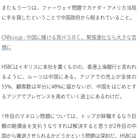
またもう一つは、ファーウェイ問題でカナダ・アメリカ当局
に手を貸したということで中国政府から睨まれていること。
CNN.co.jp : 中国に賭ける英ＨＳＢＣ、緊張激化なら大きな苦
境に
HSBCはイギリスに本社を置くものの、香港上海銀行と言われ
るように、ルーツは中国にある。アジアでの売上が全体の
55%、顧客数は半分に48%に届かないが、中国をはじめとす
るアジアでプレゼンスを高めていく途上にあるわけだ。
1件目のマネロン問題については、トップが辞職するなり巨
額の賠償金を支払うなりすれば解決すると思うが2件目の中
国から撤退させられるかどうかという問題は深刻だ。HSBCは