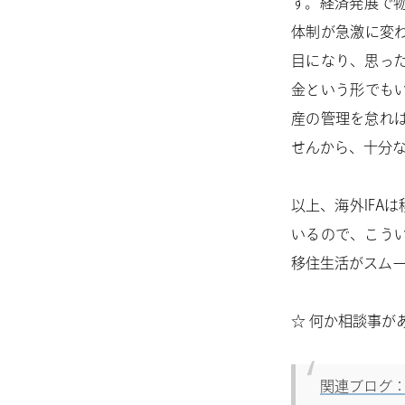
す。経済発展で
体制が急激に変
目になり、思っ
金という形でも
産の管理を怠れ
せんから、十分
以上、海外IFA
いるので、こう
移住生活がスム
☆ 何か相談事が
関連ブログ：