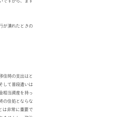
いですから、まず
行が潰れたときの
移住時の支出はと
そして普段遣いは
金相当資産を持っ
終の住処とならな
とは非常に重要で