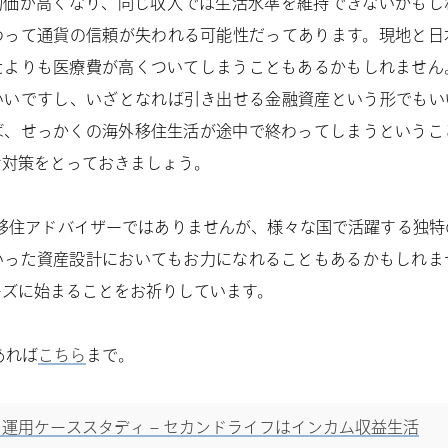
物価が高くなり、同じ収入では生活水準を維持できないかもし
わって通貨の信頼が失われる可能性だってあります。現地と日
たよりも医療費が高くついてしまうこともあるかもしれません
いいですし、いざとなれば引き出せる金融資産という形でもい
ば、せっかくの海外移住生活が途中で終わってしまうというこ
な対策をとっておきましょう。
は移住アドバイザーではありませんが、様々な国で活躍する独
いった資産設計においてもお力になれることもあるかもしれま
ーズに始まることをお祈りしています。
あれば
こちら
まで。
運用ケーススタディ – セカンドライフはインカム収益生活