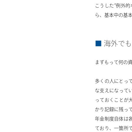
こうした”例外
ら、基本中の基
海外でも
まずもって何の
多くの人にとっ
な支えになって
っておくことが
かり記録に残っ
年金制度自体は
ており、一箇所