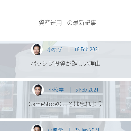
-
資産運用
- の最新記事
小椋 学
18 Feb 2021
パッシブ投資が難しい理由
小椋 学
5 Feb 2021
GameStopのことは忘れよう
小椋 学
23 Jan 2021