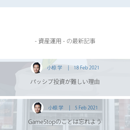
-
資産運用
- の最新記事
小椋 学
18 Feb 2021
パッシブ投資が難しい理由
小椋 学
5 Feb 2021
GameStopのことは忘れよう