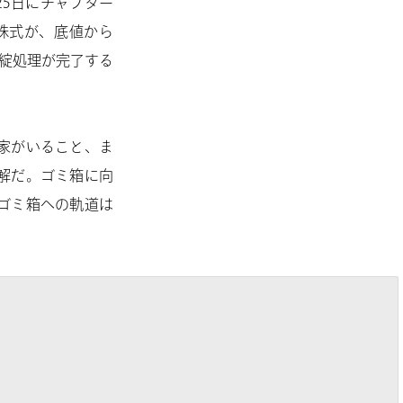
25日にチャプター
株式が、底値から
破綻処理が完了する
家がいること、ま
解だ。ゴミ箱に向
ゴミ箱への軌道は