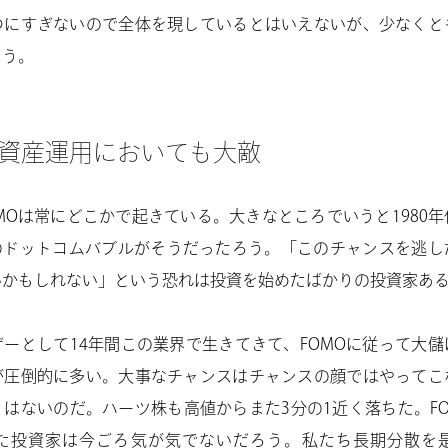
つにすぎないので全体を現しているとはいえないが、少なくと
ろう。
は資産運用においても大敵
MOは常にどこかで起きている。大きなところでいうと1980
のドットコムバブルがそうだったろう。「このチャンスを逃し
いかもしれない」という恐れは投資を始めたばかりの投資家あ
ーとして14年間この業界で生きてきて、FOMOに従って大
が圧倒的に多い。大事なチャンスはチャンスの顔ではやってこ
はないのだ。ハーツ株も高値からまた3分の1近く落ちた。F
た投資家は今ごろ気が気でないだろう。私たち長期分散を