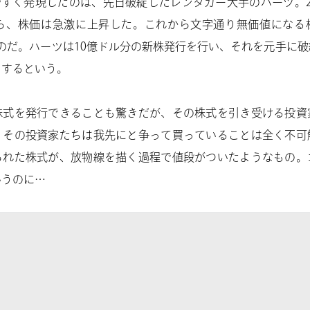
やすく発現したのは、先日破綻したレンタカー大手のハーツ。
から、株価は急激に上昇した。これから文字通り無価値になる
たのだ。ハーツは10億ドル分の新株発行を行い、それを元手に
とするという。
株式を発行できることも驚きだが、その株式を引き受ける投資
くその投資家たちは我先にと争って買っていることは全く不可
られた株式が、放物線を描く過程で値段がついたようなもの。
いうのに…