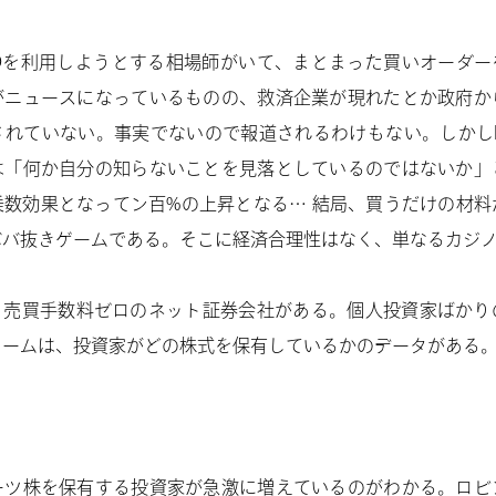
MOを利用しようとする相場師がいて、まとまった買いオーダー
がニュースになっているものの、救済企業が現れたとか政府か
されていない。事実でないので報道されるわけもない。しかしF
は「何か自分の知らないことを見落としているのではないか」
乗数効果となってン百%の上昇となる… 結局、買うだけの材料
ババ抜きゲームである。そこに経済合理性はなく、単なるカジ
dという売買手数料ゼロのネット証券会社がある。個人投資家ばか
ォームは、投資家がどの株式を保有しているかのデータがある
ーツ株を保有する投資家が急激に増えているのがわかる。ロビ