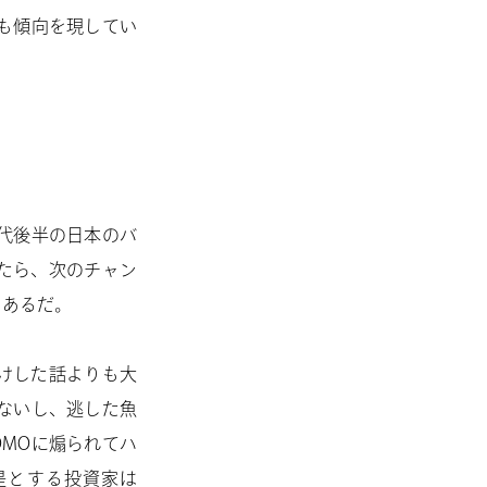
も傾向を現してい
年代後半の日本のバ
たら、次のチャン
るあるだ。
儲けした話よりも大
ないし、逃した魚
OMOに煽られてハ
是とする投資家は