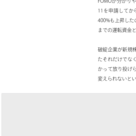
FOMOが分かり
11を申請して
400%も上昇し
までの運転資金
破綻企業が新規
たそれだけでな
かって放り投げ
変えられないと