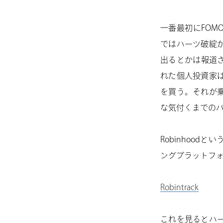
一番最初にFO
ではハーツ破綻
出るとかは報道
れた個人投資家
を買う。それが
な気付くまでの
Robinhoo
ングプラットフ
Robintrack
これを見るとハ