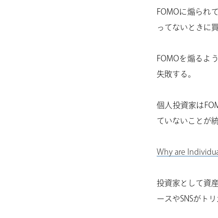
FOMOに煽ら
ってないときに
FOMOを煽る
失敗する。
個人投資家はFO
ていないことが
Why are Individua
投資家として資産
ースやSNSがト