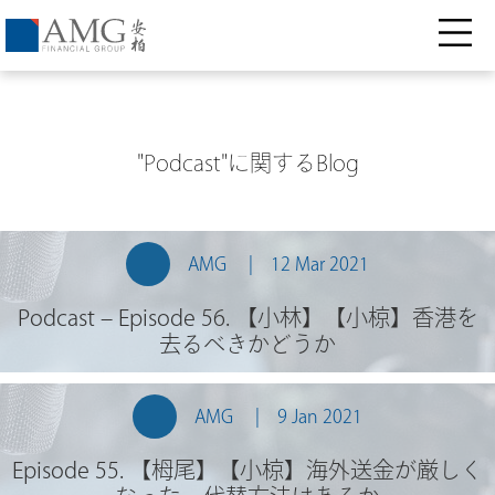
"Podcast"に関するBlog
AMG
12 Mar 2021
Podcast – Episode 56. 【小林】【小椋】香港を
去るべきかどうか
AMG
9 Jan 2021
Episode 55. 【栂尾】【小椋】海外送金が厳しく