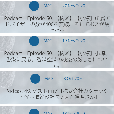
AMG
27 Nov 2020
Podcast – Episode 50. 【栂尾】【小椋】所属ア
ドバイザーの数が400を突破、そしてボスが痩
せた…
AMG
19 Nov 2020
Podcast – Episode 50. 【栂尾】【小椋】小椋、
香港に戻る。香港空港の検疫の厳しさについ
て。
AMG
8 Oct 2020
Podcast 49. ゲスト再び【株式会社カタラクシ
ー・代表取締役社長 / 大石裕明さん】
AMG
18 Sep 2020