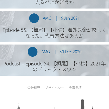
去るべきかどうか
AMG
9 Jan 2021
Episode 55. 【栂尾】【小椋】海外送金が厳しく
なった。代替方法はあるか
AMG
30 Dec 2020
Podcast – Episode 54. 【栂尾】【小椋】2021年
のブラック・スワン
会社概要
プライバシー
免責条項