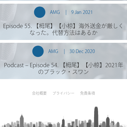
AMG
9 Jan 2021
Episode 55. 【栂尾】【小椋】海外送金が厳しく
なった。代替方法はあるか
AMG
30 Dec 2020
Podcast – Episode 54. 【栂尾】【小椋】2021年
のブラック・スワン
会社概要
プライバシー
免責条項