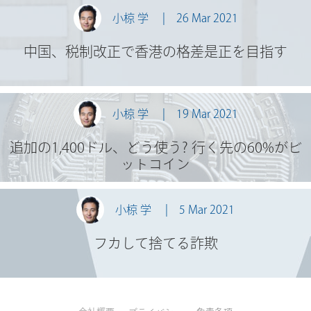
小椋 学
26 Mar 2021
中国、税制改正で香港の格差是正を目指す
小椋 学
19 Mar 2021
追加の1,400ドル、どう使う? 行く先の60%がビ
ットコイン
小椋 学
5 Mar 2021
フカして捨てる詐欺