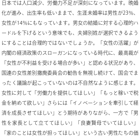
日本では人口減少、労働力不足が深刻になっています。晩婚
化が進み、出生率も低いままで、生涯未婚率は男性が23％、
女性が14％にもなっています。男女の結婚に対する心理的ハ
ードルを下げるという意味でも、夫婦別姓が選択できるよう
にすることは合理的ではないでしょうか。「女性の活躍」が
内閣の経済政策のスローガンになっている時代に、最高裁が
「女性が不利益を受ける場合が多い」と認める状況があり、
国連の女性差別撤廃委員会の勧告を無視し続けて、国会でま
ったく議論が起こっていないのは不自然なように感じます。
女性に対して「労働力を提供してほしい」「もっと稼いで税
金を納めて欲しい」さらには「イノベーションを牽引して経
済を成長させてほしい」とう期待がありながら、一方で「男
性を家長として立ててほしい」「良妻賢母でいてほしい」
「家のことは女性が担ってほしい」という古い男性たちの価