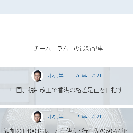
-
チームコラム
- の最新記事
小椋 学
26 Mar 2021
中国、税制改正で香港の格差是正を目指す
小椋 学
19 Mar 2021
追加の1,400ドル、どう使う? 行く先の60%がビ