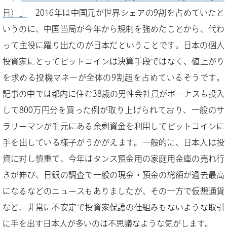
日）」
2016年は中国元が世界シェアの9割を占めていたと
いうのに、中国当局が今年から規制を強めたことから、代わ
って主役に躍り出たのが日本だということです。日本の個人
投資家にとってビットコインは決算手段ではなく、値上がり
を求める投機マネーが全体の9割超を占めているそうです。
記事の中では都内に住む38歳の男性会社員がボーナスも投入
して800万円分を買った例が取り上げられており、一般のサ
ラリーマンが手元にある余剰資金を利用してビットコインに
手を出している様子がうかがえます。一般的に、日本人は投
資に対し慎重で、今年はタンス預金用の家庭用金庫の売れ行
きが伸び、日銀の調査で一般の現金・預金の総額が過去最高
になるなどのニュースもありましたが、その一方で仮想通貨
など、非常に不安定で投資家保護の仕組みもないような取引
に手を出す日本人が多いのは不思議なような気がします。