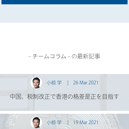
-
チームコラム
- の最新記事
小椋 学
26 Mar 2021
中国、税制改正で香港の格差是正を目指す
小椋 学
19 Mar 2021