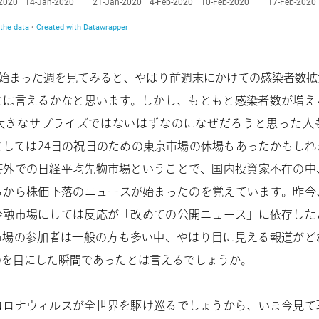
ら始まった週を見てみると、やはり前週末にかけての感染者数
とは言えるかなと思います。しかし、もともと感染者数が増え
大きなサプライズではないはずなのになぜだろうと思った人
としては24日の祝日のための東京市場の休場もあったかもしれ
海外での日経平均先物市場ということで、国内投資家不在の中
ろから株価下落のニュースが始まったのを覚えています。昨今
金融市場にしては反応が「改めての公開ニュース」に依存した
市場の参加者は一般の方も多い中、やはり目に見える報道がど
のを目にした瞬間であったとは言えるでしょうか。
コロナウィルスが全世界を駆け巡るでしょうから、いま今見て