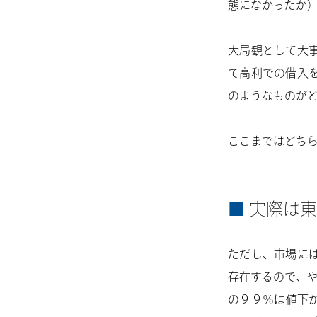
態になかったか
大局観として大
て高利での借入
のようなものが
ここまではどち
実際は東
ただし、市場に
存在するので、や
の９９％は値下