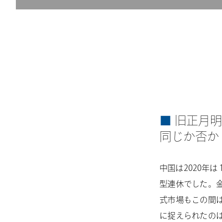
旧正月明
同じか否か
中国は2020年
型連休でした。
式市場もこの間
に捉えられたの