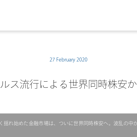
27 February 2020
ルス流行による世界同時株安か
く揺れ始めた金融市場は、ついに世界同時株安へ。波乱の中