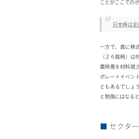
ことがここでの
日本株は全面
一方で、真に株
（２６銘柄）は
薬特需を材料視
ポレートイベント
ともあるでしょ
と勉強にはなる
セクター