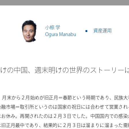
小椋 学
資産運用
Ogura Manabu
けの中国、週末明けの世界のストーリー
は１月末から２月始めが旧正月＝春節という時期であり、民族
金融市場＝取引所というのは国家の祝日には合わせて営業され
はお休み。再開されたのは２月３日でした。中国国内での感染
は旧正月最中であり、結果的に２月３日は溜まりに溜まった需